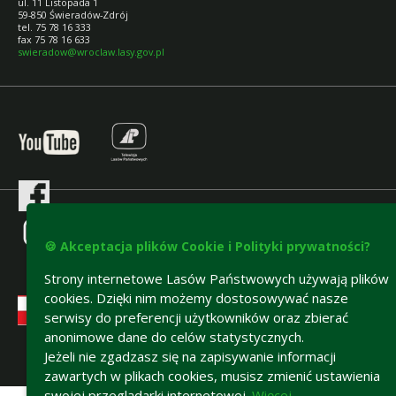
ul. 11 Listopada 1
59-850 Świeradów-Zdrój
tel. 75 78 16 333
fax 75 78 16 633
swieradow@wroclaw.lasy.gov.pl
🍪 Akceptacja plików Cookie i Polityki prywatności?
Strony internetowe Lasów Państwowych używają plików
cookies. Dzięki nim możemy dostosowywać nasze
serwisy do preferencji użytkowników oraz zbierać
anonimowe dane do celów statystycznych.
Jeżeli nie zgadzasz się na zapisywanie informacji
Deklaracja dostępności
zawartych w plikach cookies, musisz zmienić ustawienia
swojej przeglądarki internetowej.
Więcej