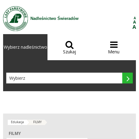
Przejdź do treści
A
Nadleśnictwo Świeradów
A
A


Wybierz nadleśnictwo
Szukaj
Menu

Edukacja
FILMY
FILMY
FILMY