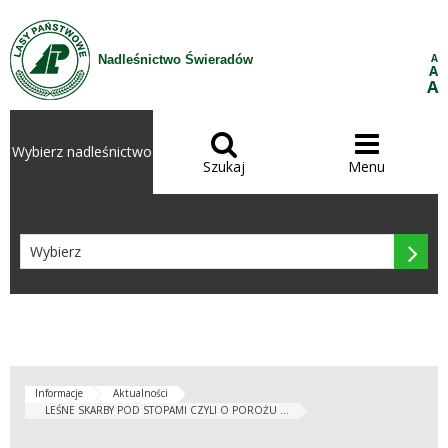
Przejdź do treści
A
Nadleśnictwo Świeradów
A
A


Wybierz nadleśnictwo
Szukaj
Menu

Informacje
Aktualności
LEŚNE SKARBY POD STOPAMI CZYLI O POROŻU ...