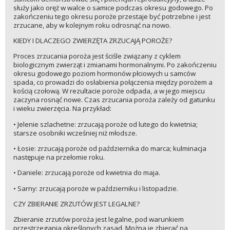
służy jako oręż w walce o samice podczas okresu godowego. Po
zakończeniu tego okresu poroże przestaje być potrzebne i jest
zrzucane, aby w kolejnym roku odrosnąć na nowo.
KIEDY I DLACZEGO ZWIERZĘTA ZRZUCAJĄ POROŻE?
Proces zrzucania poroża jest ściśle związany z cyklem
biologicznym zwierząt i zmianami hormonalnymi. Po zakończeniu
okresu godowego poziom hormonów płciowych u samców
spada, co prowadzi do osłabienia połączenia między porożem a
kością czołową. W rezultacie poroże odpada, a w jego miejscu
zaczyna rosnąć nowe. Czas zrzucania poroża zależy od gatunku
i wieku zwierzęcia. Na przykład:
• Jelenie szlachetne: zrzucają poroże od lutego do kwietnia;
starsze osobniki wcześniej niż młodsze.
• Łosie: zrzucają poroże od października do marca; kulminacja
następuje na przełomie roku.
• Daniele: zrzucają poroże od kwietnia do maja.
• Sarny: zrzucają poroże w październiku i listopadzie.
CZY ZBIERANIE ZRZUTÓW JEST LEGALNE?
Zbieranie zrzutów poroża jest legalne, pod warunkiem
przestrzegania określonych zasad. Można je zbierać na