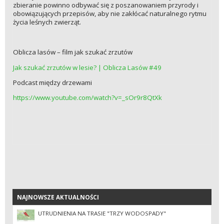
zbieranie powinno odbywać się z poszanowaniem przyrody i
obowiązujących przepisów, aby nie zakłócać naturalnego rytmu
życia leśnych zwierząt.
Oblicza lasów – film jak szukać zrzutów
Jak szukać zrzutów w lesie? | Oblicza Lasów #49
Podcast między drzewami
https://www.youtube.com/watch?v=_sOr9r8QtXk
NAJNOWSZE AKTUALNOŚCI
NAJNOWSZE AKTUALNOŚCI
UTRUDNIENIA NA TRASIE "TRZY WODOSPADY"