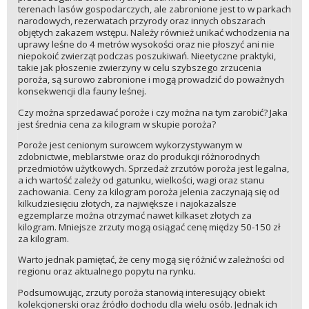
terenach lasów gospodarczych, ale zabronione jest to w parkach
narodowych, rezerwatach przyrody oraz innych obszarach
objętych zakazem wstępu. Należy również unikać wchodzenia na
uprawy leśne do 4 metrów wysokości oraz nie płoszyć ani nie
niepokoić zwierząt podczas poszukiwań. Nieetyczne praktyki,
takie jak płoszenie zwierzyny w celu szybszego zrzucenia
poroża, są surowo zabronione i mogą prowadzić do poważnych
konsekwencji dla fauny leśnej.
Czy można sprzedawać poroże i czy można na tym zarobić? Jaka
jest średnia cena za kilogram w skupie poroża?
Poroże jest cenionym surowcem wykorzystywanym w
zdobnictwie, meblarstwie oraz do produkcji różnorodnych
przedmiotów użytkowych. Sprzedaż zrzutów poroża jest legalna,
a ich wartość zależy od gatunku, wielkości, wagi oraz stanu
zachowania. Ceny za kilogram poroża jelenia zaczynają się od
kilkudziesięciu złotych, za największe i najokazalsze
egzemplarze można otrzymać nawet kilkaset złotych za
kilogram. Mniejsze zrzuty mogą osiągać cenę między 50-150 zł
za kilogram.
Warto jednak pamiętać, że ceny mogą się różnić w zależności od
regionu oraz aktualnego popytu na rynku.
Podsumowując, zrzuty poroża stanowią interesujący obiekt
kolekcjonerski oraz źródło dochodu dla wielu osób. Jednak ich