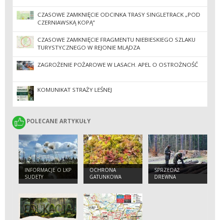
CZASOWE ZAMKNIĘCIE ODCINKA TRASY SINGLETRACK „POD
CZERNIAWSKĄ KOPĄ”
CZASOWE ZAMKNIĘCIE FRAGMENTU NIEBIESKIEGO SZLAKU
TURYSTYCZNEGO W REJONIE MLĄDZA
ZAGROŻENIE POŻAROWE W LASACH. APEL O OSTROŻNOŚĆ
KOMUNIKAT STRAŻY LEŚNEJ
POLECANE ARTYKUŁY
POLECANE ARTYKUŁY
INFORMACJE O LKP
OCHRONA
SPRZEDAŻ
SUDETY
GATUNKOWA
DREWNA
ZACHODNIE