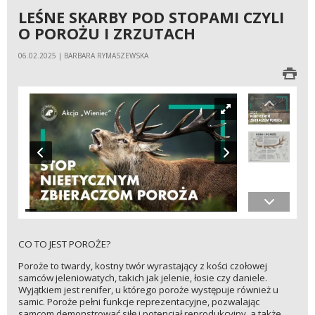
LEŚNE SKARBY POD STOPAMI CZYLI
O POROŻU I ZRZUTACH
06.02.2025 | BARBARA RYMASZEWSKA
CO TO JEST POROŻE?
Poroże to twardy, kostny twór wyrastający z kości czołowej
samców jeleniowatych, takich jak jelenie, łosie czy daniele.
Wyjątkiem jest renifer, u którego poroże występuje również u
samic. Poroże pełni funkcje reprezentacyjne, pozwalając
samcom demonstrować siłę i potencjał reprodukcyjny, a także