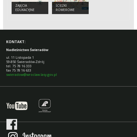
ZAJĘCIA
ŚCIEŻKI
EDUKACYJNE
ROWEROWE
SINGLTREK
KONTAKT:
Nadleśnictwo Świeradów
ul. 11 Listopada 1
59-850 Świeradów-Zdrój
tel. 75 78 16 333
fax 75 78 16 633
swieradow@wroclaw.lasy.gov.pl