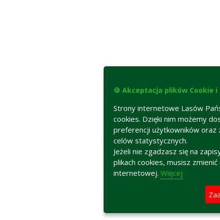
🍪 Akceptacja plików Cookie i
Strony internetowe Lasów Pań
cookies. Dzięki nim możemy d
preferencji użytkowników oraz
celów statystycznych.
Jeżeli nie zgadzasz się na zapi
plikach cookies, musisz zmienić
internetowej.
Więcej
Zaa