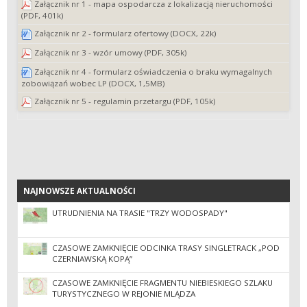
Załącznik nr 1 - mapa ospodarcza z lokalizacją nieruchomości
(PDF, 401k)
Załącznik nr 2 - formularz ofertowy (DOCX, 22k)
Załącznik nr 3 - wzór umowy (PDF, 305k)
Załącznik nr 4 - formularz oświadczenia o braku wymagalnych
zobowiązań wobec LP (DOCX, 1,5MB)
Załącznik nr 5 - regulamin przetargu (PDF, 105k)
NAJNOWSZE AKTUALNOŚCI
NAJNOWSZE AKTUALNOŚCI
UTRUDNIENIA NA TRASIE "TRZY WODOSPADY"
CZASOWE ZAMKNIĘCIE ODCINKA TRASY SINGLETRACK „POD
CZERNIAWSKĄ KOPĄ”
CZASOWE ZAMKNIĘCIE FRAGMENTU NIEBIESKIEGO SZLAKU
TURYSTYCZNEGO W REJONIE MLĄDZA