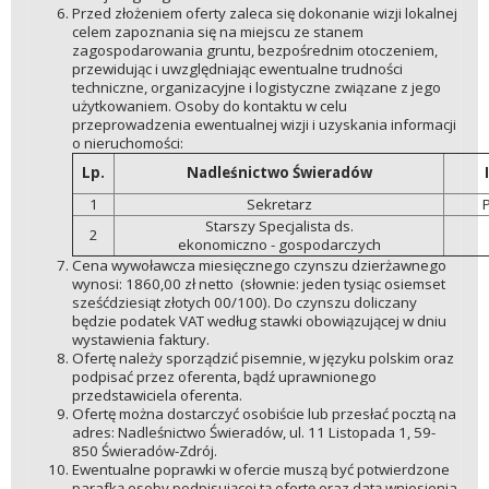
Przed złożeniem oferty zaleca się dokonanie wizji lokalnej
celem zapoznania się na miejscu ze stanem
zagospodarowania gruntu, bezpośrednim otoczeniem,
przewidując i uwzględniając ewentualne trudności
techniczne, organizacyjne i logistyczne związane z jego
użytkowaniem. Osoby do kontaktu w celu
przeprowadzenia ewentualnej wizji i uzyskania informacji
o nieruchomości:
Lp.
Nadleśnictwo Świeradów
1
Sekretarz
P
Starszy Specjalista ds.
2
ekonomiczno - gospodarczych
Cena wywoławcza miesięcznego czynszu dzierżawnego
wynosi: 1860,00 zł netto (słownie: jeden tysiąc osiemset
sześćdziesiąt złotych 00/100). Do czynszu doliczany
będzie podatek VAT według stawki obowiązującej w dniu
wystawienia faktury.
Ofertę należy sporządzić pisemnie, w języku polskim oraz
podpisać przez oferenta, bądź uprawnionego
przedstawiciela oferenta.
Ofertę można dostarczyć osobiście lub przesłać pocztą na
adres: Nadleśnictwo Świeradów, ul. 11 Listopada 1, 59-
850 Świeradów-Zdrój.
Ewentualne poprawki w ofercie muszą być potwierdzone
parafką osoby podpisującej tą ofertę oraz datą wniesienia