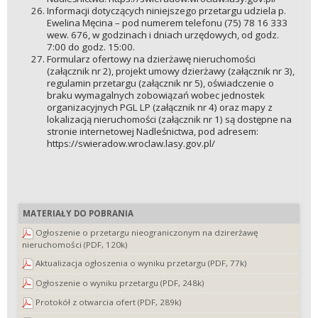
Informacji dotyczących niniejszego przetargu udziela p.
Ewelina Męcina – pod numerem telefonu (75) 78 16 333
wew. 676, w godzinach i dniach urzędowych, od godz.
7:00 do godz. 15:00.
Formularz ofertowy na dzierżawę nieruchomości
(załącznik nr 2), projekt umowy dzierżawy (załącznik nr 3),
regulamin przetargu (załącznik nr 5), oświadczenie o
braku wymagalnych zobowiązań wobec jednostek
organizacyjnych PGL LP (załącznik nr 4) oraz mapy z
lokalizacją nieruchomości (załącznik nr 1) są dostępne na
stronie internetowej Nadleśnictwa, pod adresem:
https://swieradow.wroclaw.lasy.gov.pl/
MATERIAŁY DO POBRANIA
Ogłoszenie o przetargu nieograniczonym na dzirerżawę
nieruchomości (PDF, 120k)
Aktualizacja ogłoszenia o wyniku przetargu (PDF, 77k)
Ogłoszenie o wyniku przetargu (PDF, 248k)
Protokół z otwarcia ofert (PDF, 289k)