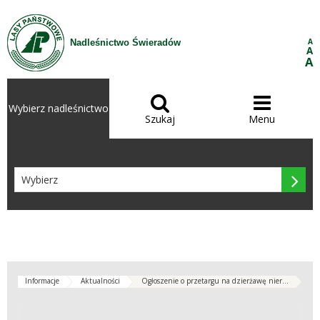
Przejdź do treści
A
Nadleśnictwo Świeradów
A
A


Wybierz nadleśnictwo
Szukaj
Menu

Informacje
Aktualności
Ogłoszenie o przetargu na dzierżawę nier...