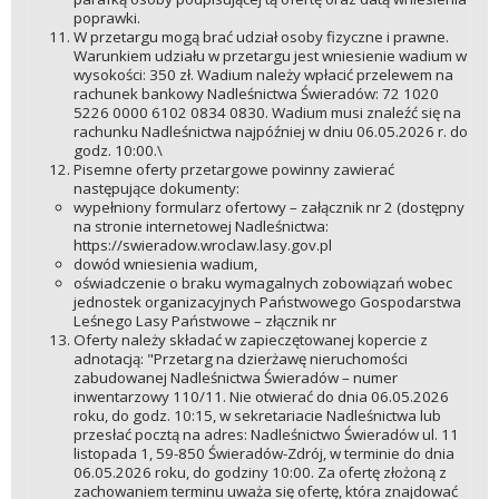
poprawki.
W przetargu mogą brać udział osoby fizyczne i prawne.
Warunkiem udziału w przetargu jest wniesienie wadium w
wysokości: 350 zł. Wadium należy wpłacić przelewem na
rachunek bankowy Nadleśnictwa Świeradów: 72 1020
5226 0000 6102 0834 0830. Wadium musi znaleźć się na
rachunku Nadleśnictwa najpóźniej w dniu 06.05.2026 r. do
godz. 10:00.\
Pisemne oferty przetargowe powinny zawierać
następujące dokumenty:
wypełniony formularz ofertowy – załącznik nr 2 (dostępny
na stronie internetowej Nadleśnictwa:
https://swieradow.wroclaw.lasy.gov.pl
dowód wniesienia wadium,
oświadczenie o braku wymagalnych zobowiązań wobec
jednostek organizacyjnych Państwowego Gospodarstwa
Leśnego Lasy Państwowe – złącznik nr
Oferty należy składać w zapieczętowanej kopercie z
adnotacją: "Przetarg na dzierżawę nieruchomości
zabudowanej Nadleśnictwa Świeradów – numer
inwentarzowy 110/11. Nie otwierać do dnia 06.05.2026
roku, do godz. 10:15, w sekretariacie Nadleśnictwa lub
przesłać pocztą na adres: Nadleśnictwo Świeradów ul. 11
listopada 1, 59-850 Świeradów-Zdrój, w terminie do dnia
06.05.2026 roku, do godziny 10:00. Za ofertę złożoną z
zachowaniem terminu uważa się ofertę, która znajdować