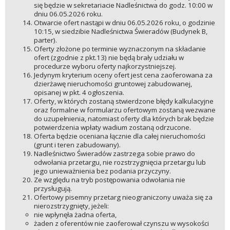
się będzie w sekretariacie Nadleśnictwa do godz. 10:00 w
dniu 06.05.2026 roku.
Otwarcie ofert nastąpi w dniu 06.05.2026 roku, o godzinie
10:15, w siedzibie Nadleśnictwa Świeradów (Budynek B,
parter).
Oferty złożone po terminie wyznaczonym na składanie
ofert (zgodnie z pkt.13) nie będą brały udziału w
procedurze wyboru oferty najkorzystniejszej.
Jedynym kryterium oceny ofert jest cena zaoferowana za
dzierżawę nieruchomości gruntowej zabudowanej,
opisanej w pkt. 4 ogłoszenia.
Oferty, w których zostaną stwierdzone błędy kalkulacyjne
oraz formalne w formularzu ofertowym zostaną wezwane
do uzupełnienia, natomiast oferty dla których brak będzie
potwierdzenia wpłaty wadium zostaną odrzucone.
Oferta będzie oceniana łącznie dla całej nieruchomości
(grunt i teren zabudowany).
Nadleśnictwo Świeradów zastrzega sobie prawo do
odwołania przetargu, nie rozstrzygnięcia przetargu lub
jego unieważnienia bez podania przyczyny.
Ze względu na tryb postępowania odwołania nie
przysługują.
Ofertowy pisemny przetarg nieograniczony uważa się za
nierozstrzygnięty, jeżeli:
nie wpłynęła żadna oferta,
żaden z oferentów nie zaoferował czynszu w wysokości