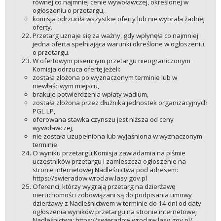
równej co najmniej cenie wywoławczej, określonej w
ogłoszeniu o przetargu,
komisja odrzuciła wszystkie oferty lub nie wybrała żadnej
oferty.
Przetarg uznaje się za ważny, gdy wpłynęła co najmniej
jedna oferta spełniająca warunki określone w ogłoszeniu
o przetargu.
W ofertowym pisemnym przetargu nieograniczonym
Komisja odrzuca ofertę jeżeli:
została złożona po wyznaczonym terminie lub w
niewłaściwym miejscu,
brakuje potwierdzenia wpłaty wadium,
została złożona przez dłużnika jednostek organizacyjnych
PGL LP,
oferowana stawka czynszu jest niższa od ceny
wywoławczej,
nie została uzupełniona lub wyjaśniona w wyznaczonym
terminie.
O wyniku przetargu Komisja zawiadamia na piśmie
uczestników przetargu i zamieszcza ogłoszenie na
stronie internetowej Nadleśnictwa pod adresem:
https://swieradow.wroclaw.lasy.gov.pl
Oferenci, którzy wygrają przetarg na dzierżawę
nieruchomości zobowiązani są do podpisania umowy
dzierżawy z Nadleśnictwem w terminie do 14 dni od daty
ogłoszenia wyników przetargu na stronie internetowej
Nadleśnictwa: https://swieradow.wroclaw.lasy.gov.pl/