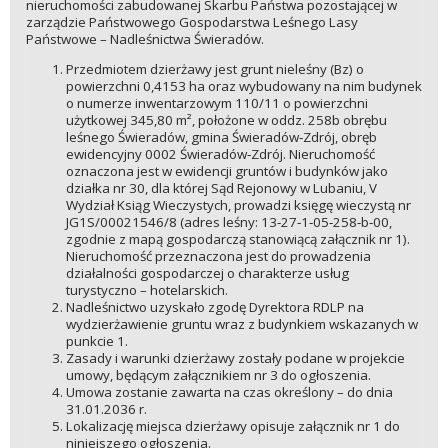
nieruchomości zabudowanej Skarbu Państwa pozostającej w
zarządzie Państwowego Gospodarstwa Leśnego Lasy
Państwowe – Nadleśnictwa Świeradów.
Przedmiotem dzierżawy jest grunt nieleśny (Bz) o
powierzchni 0,4153 ha oraz wybudowany na nim budynek
o numerze inwentarzowym 110/11 o powierzchni
użytkowej 345,80 m², położone w oddz. 258b obrębu
leśnego Świeradów, gmina Świeradów‑Zdrój, obręb
ewidencyjny 0002 Świeradów‑Zdrój. Nieruchomość
oznaczona jest w ewidencji gruntów i budynków jako
działka nr 30, dla której Sąd Rejonowy w Lubaniu, V
Wydział Ksiąg Wieczystych, prowadzi księgę wieczystą nr
JG1S/00021546/8 (adres leśny: 13‑27‑1‑05‑258‑b‑00,
zgodnie z mapą gospodarczą stanowiącą załącznik nr 1).
Nieruchomość przeznaczona jest do prowadzenia
działalności gospodarczej o charakterze usług
turystyczno – hotelarskich.
Nadleśnictwo uzyskało zgodę Dyrektora RDLP na
wydzierżawienie gruntu wraz z budynkiem wskazanych w
punkcie 1.
Zasady i warunki dzierżawy zostały podane w projekcie
umowy, będącym załącznikiem nr 3 do ogłoszenia.
Umowa zostanie zawarta na czas określony – do dnia
31.01.2036 r.
Lokalizację miejsca dzierżawy opisuje załącznik nr 1 do
niniejszego ogłoszenia.