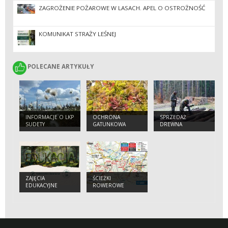
ZAGROŻENIE POŻAROWE W LASACH. APEL O OSTROŻNOŚĆ
KOMUNIKAT STRAŻY LEŚNEJ
POLECANE ARTYKUŁY
POLECANE ARTYKUŁY
INFORMACJE O LKP
OCHRONA
SPRZEDAŻ
SUDETY
GATUNKOWA
DREWNA
ZACHODNIE
ZAJĘCIA
ŚCIEŻKI
EDUKACYJNE
ROWEROWE
SINGLTREK